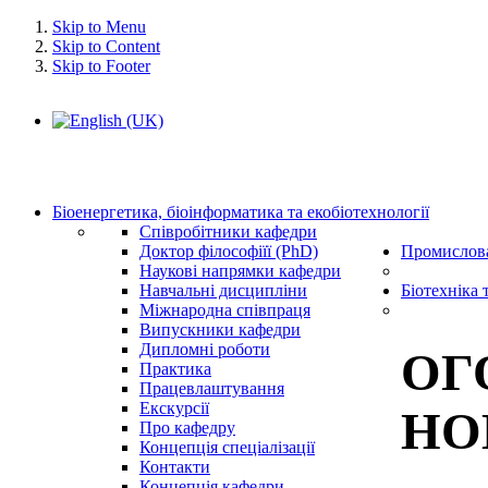
Skip to Menu
Skip to Content
Skip to Footer
Біоенергетика, біоінформатика та екобіотехнології
Співробітники кафедри
Доктор філософіїї (PhD)
Промислова
Наукові напрямки кафедри
Навчальні дисципліни
Біотехніка 
Міжнародна співпраця
Випускники кафедри
Дипломні роботи
ОГ
Практика
Працевлаштування
Екскурсії
НО
Про кафедру
Концепція спеціалізації
Контакти
Концепція кафедри