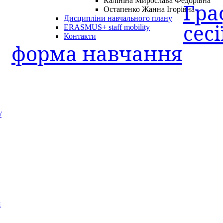
Калініна Мирослава Федорівна
Гра
Остапенко Жанна Ігорівна
Дисципліни навчального плану
сес
ERASMUS+ staff mobility
Контакти
форма навчання
/
я