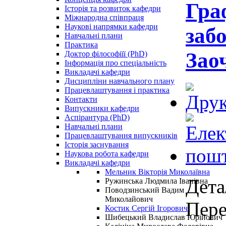
Гра
Історія та розвиток кафедри
Міжнародна співпраця
Наукові напрямки кафедри
забо
Навчальні плани
Практика
Зао
Доктор філософіїї (PhD)
Інформація про спеціальність
Викладачі кафедри
Дисципліни навчального плану
Працевлаштування і практика
Контакти
Випускники кафедри
Аспірантура (PhD)
Навчальні плани
Працевлаштування випускників
Історія заснування
Наукова робота кафедри
Викладачі кафедри
Мельник Вікторія Миколаївна
Дета
Ружинська Людмила Іванівна
Поводзинський Вадим
Миколайович
Пере
Костик Сергій Ігорович
Шибецький Владислав Юрійович