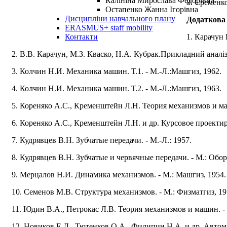
Калініна Мирослава Федорівна
8. Єременко
Остапенко Жанна Ігорівна
Дисципліни навчального плану
Додаткова
ERASMUS+ staff mobility
1. Карачун 
Контакти
2. В.В. Карачун, М.З. Кваско, Н.А. Кубрак.Прикладний аналіз 
3. Колчин Н.И. Механика машин. Т.1. - М.-Л.:Машгиз, 1962.
4. Колчин Н.И. Механика машин. Т.2. - М.-Л.:Машгиз, 1963.
5. Кореняко А.С., Кременштейн Л.Н. Теория механизмов и маш
6. Кореняко А.С., Кременштейн Л.Н. и др. Курсовое проекти
7. Кудрявцев В.Н. Зубчатые передачи. - М.-Л.: 1957.
8. Кудрявцев В.Н. Зубчатые и червячные передачи. - М.: Обор
9. Мерцалов Н.И. Динамика механизмов. - М.: Машгиз, 1954.
10. Семенов М.В. Структура механизмов. - М.: Физматгиз, 19
11. Юдин В.А., Петрокас Л.В. Теория механизмов и машин. -
12. Новиков Е.Д., Тютенков О.А,, Филипин Н.А. и др. Автом