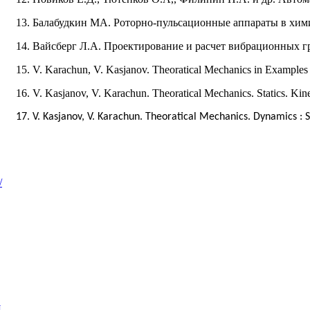
13. Балабудкин МА. Роторно-пульсационные аппараты в хим
14. Вайсберг Л.А. Проектирование и расчет вибрационных гро
15. V. Karachun, V. Kasjanov. Theoratical Mechanics in Example
16. V. Kasjanov, V. Karachun. Theoratical Mechanics. Statics. Ki
17. V. Kasjanov, V. Karachun. Theoratical Mechanics. Dynamics : 
/
я