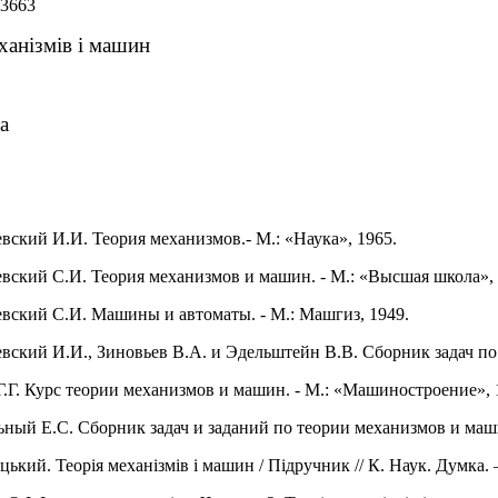
 3663
ханізмів і машин
а
евский И.И. Теория механизмов.- М.: «Наука», 1965.
евский С.И. Теория механизмов и машин. - М.: «Высшая школа», 
евский С.И. Машины и автоматы. - М.: Машгиз, 1949.
евский И.И., Зиновьев В.А. и Эдельштейн В.В. Сборник задач по 
 Г.Г. Курс теории механизмов и машин. - М.: «Машиностроение», 
льный Е.С. Сборник задач и заданий по теории механизмов и маш
ицький. Теорія механізмів і машин / Підручник // К. Наук. Думка. –