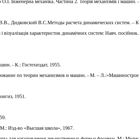
 О.І. Інженерна механіка. Частина 2. Теорія механізмів і машин. 
В.В., Дидковский В.С.Методы расчета динамических систем. – К.:
і візуалізація характеристик динамічних систем: Навч. посібник. 
ин. - К.: Гостехиздат, 1955.
рование по теории механизмов и машин. - М. – Л.:«Машинострое
онгиз, 1951.
59.
 М.: Изд-во «Высшая школа», 1967.
аты для изготовления лекарственных форм и фасовки. М.: Медици