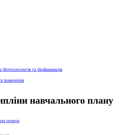
 біотехнологія та біофармація
та інженерія
ипліни навчального плану