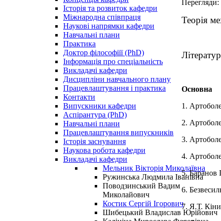
Перегляди:
Історія та розвиток кафедри
Міжнародна співпраця
Теорія ме
Наукові напрямки кафедри
Навчальні плани
Практика
Доктор філософіїї (PhD)
Літератур
Інформація про спеціальність
Викладачі кафедри
Дисципліни навчального плану
Працевлаштування і практика
Основна
Контакти
1
. Артобол
Випускники кафедри
Аспірантура (PhD)
2. Артобол
Навчальні плани
Працевлаштування випускників
3. Артобол
Історія заснування
Наукова робота кафедри
4. Артобол
Викладачі кафедри
Мельник Вікторія Миколаївна
5. Баранов
Ружинська Людмила Іванівна
Поводзинський Вадим
6. Безвеси
Миколайович
Костик Сергій Ігорович
7. Я.Т. Кін
Шибецький Владислав Юрійович