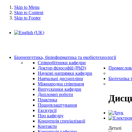
Skip to Menu
Skip to Content
Skip to Footer
Біоенергетика, біоінформатика та екобіотехнології
Співробітники кафедри
Доктор філософіїї (PhD)
Промислова
Наукові напрямки кафедри
Навчальні дисципліни
Біотехніка 
Міжнародна співпраця
Випускники кафедри
Дипломні роботи
Дисц
Практика
Працевлаштування
Екскурсії
Про кафедру
Концепція спеціалізації
Контакти
Деталі
Концепція кафедри