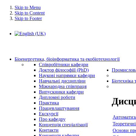
Skip to Menu
Skip to Content
Skip to Footer
Біоенергетика, біоінформатика та екобіотехнології
Співробітники кафедри
Доктор філософіїї (PhD)
Промислова
Наукові напрямки кафедри
Навчальні дисципліни
Біотехніка 
Міжнародна співпраця
Випускники кафедри
Дипломні роботи
Дисц
Практика
Працевлаштування
Екскурсії
Автоматиза
Про кафедру
Теоретичні
Концепція спеціалізації
Контакти
Основи пр
Концепція кафедри