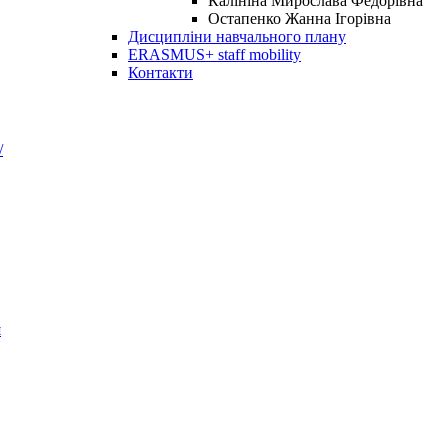
Калініна Мирослава Федорівна
Остапенко Жанна Ігорівна
Дисципліни навчального плану
ERASMUS+ staff mobility
Контакти
/
я