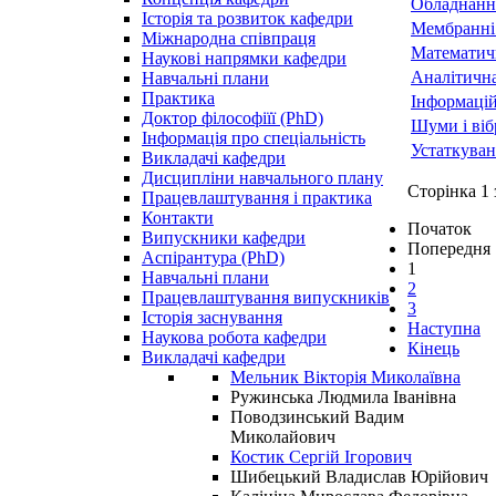
Обладнання
Історія та розвиток кафедри
Мембранні 
Міжнародна співпраця
Математич
Наукові напрямки кафедри
Аналітична
Навчальні плани
Практика
Інформацій
Доктор філософіїї (PhD)
Шуми і віб
Інформація про спеціальність
Устаткуван
Викладачі кафедри
Дисципліни навчального плану
Сторінка 1 
Працевлаштування і практика
Контакти
Початок
Випускники кафедри
Попередня
Аспірантура (PhD)
1
Навчальні плани
2
Працевлаштування випускників
3
Історія заснування
Наступна
Наукова робота кафедри
Кінець
Викладачі кафедри
Мельник Вікторія Миколаївна
Ружинська Людмила Іванівна
Поводзинський Вадим
Миколайович
Костик Сергій Ігорович
Шибецький Владислав Юрійович