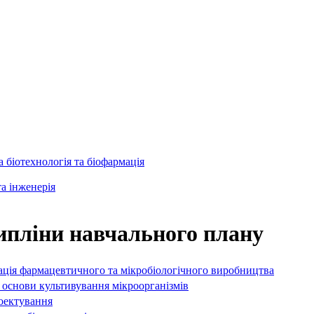
 біотехнологія та біофармація
та інженерія
ипліни навчального плану
ція фармацевтичного та мікробіологічного виробництва
 основи культивування мікроорганізмів
оектування