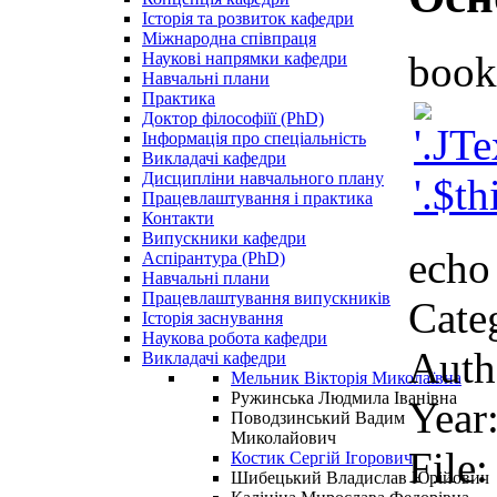
Історія та розвиток кафедри
Міжнародна співпраця
book
Наукові напрямки кафедри
Навчальні плани
Практика
Доктор філософіїї (PhD)
Інформація про спеціальність
Викладачі кафедри
Дисципліни навчального плану
Працевлаштування і практика
Контакти
Випускники кафедри
echo 
Аспірантура (PhD)
Навчальні плани
Працевлаштування випускників
Cate
Історія заснування
Наукова робота кафедри
Auth
Викладачі кафедри
Мельник Вікторія Миколаївна
Ружинська Людмила Іванівна
Year
Поводзинський Вадим
Миколайович
File
Костик Сергій Ігорович
Шибецький Владислав Юрійович