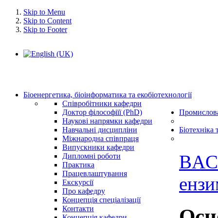
Skip to Menu
Skip to Content
Skip to Footer
Біоенергетика, біоінформатика та екобіотехнології
Співробітники кафедри
Доктор філософіїї (PhD)
Промислова
Наукові напрямки кафедри
Навчальні дисципліни
Біотехніка 
Міжнародна співпраця
Випускники кафедри
BAC
Дипломні роботи
Практика
Працевлаштування
ензи
Екскурсії
Про кафедру
Концепція спеціалізації
Контакти
Осн
Концепція кафедри