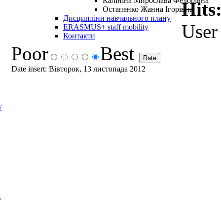
Калініна Мирослава Федорівна
Hits
Остапенко Жанна Ігорівна
Дисципліни навчального плану
User 
ERASMUS+ staff mobility
Контакти
Poor
Best
Date insert: Вівторок, 13 листопада 2012
/
я