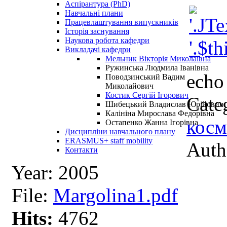
Аспірантура (PhD)
Навчальні плани
Працевлаштування випускників
Історія заснування
Наукова робота кафедри
Викладачі кафедри
Мельник Вікторія Миколаївна
Ружинська Людмила Іванівна
echo 
Поводзинський Вадим
Миколайович
Костик Сергій Ігорович
Cate
Шибецький Владислав Юрійович
Калініна Мирослава Федорівна
косм
Остапенко Жанна Ігорівна
Дисципліни навчального плану
ERASMUS+ staff mobility
Auth
Контакти
Year:
2005
File:
Margolina1.pdf
Hits:
4762