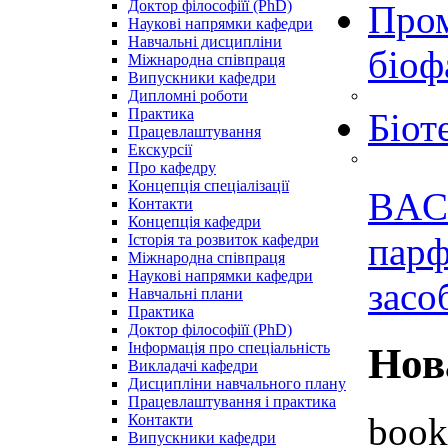
Доктор філософіїї (PhD)
Пром
Наукові напрямки кафедри
Навчальні дисципліни
біоф
Міжнародна співпраця
Випускники кафедри
Дипломні роботи
Практика
Біот
Працевлаштування
Екскурсії
Про кафедру
Концепція спеціалізації
BAC
Контакти
Концепція кафедри
парф
Історія та розвиток кафедри
Міжнародна співпраця
Наукові напрямки кафедри
засо
Навчальні плани
Практика
Доктор філософіїї (PhD)
Інформація про спеціальність
Нов
Викладачі кафедри
Дисципліни навчального плану
Працевлаштування і практика
book
Контакти
Випускники кафедри