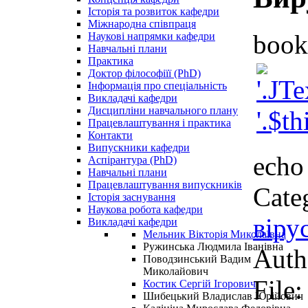
Історія та розвиток кафедри
Міжнародна співпраця
book
Наукові напрямки кафедри
Навчальні плани
Практика
Доктор філософіїї (PhD)
Інформація про спеціальність
Викладачі кафедри
Дисципліни навчального плану
Працевлаштування і практика
Контакти
Випускники кафедри
echo 
Аспірантура (PhD)
Навчальні плани
Працевлаштування випускників
Cate
Історія заснування
Наукова робота кафедри
віру
Викладачі кафедри
Мельник Вікторія Миколаївна
Ружинська Людмила Іванівна
Auth
Поводзинський Вадим
Миколайович
File
Костик Сергій Ігорович
Шибецький Владислав Юрійович