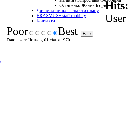
Калініна Мирослава Федорівна
Hits
Остапенко Жанна Ігорівна
Дисципліни навчального плану
User 
ERASMUS+ staff mobility
Контакти
Poor
Best
Date insert: Четвер, 01 січня 1970
/
я