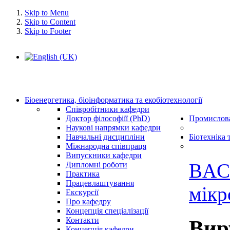
Skip to Menu
Skip to Content
Skip to Footer
Біоенергетика, біоінформатика та екобіотехнології
Співробітники кафедри
Доктор філософіїї (PhD)
Промислова
Наукові напрямки кафедри
Навчальні дисципліни
Біотехніка 
Міжнародна співпраця
Випускники кафедри
BAC
Дипломні роботи
Практика
Працевлаштування
мікр
Екскурсії
Про кафедру
Концепція спеціалізації
Контакти
Вир
Концепція кафедри