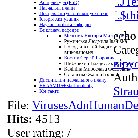
Аспірантура (PhD)
Навчальні плани
Працевлаштування випускників
Історія заснування
Наукова робота кафедри
Викладачі кафедри
echo 
Мельник Вікторія Миколаївна
Ружинська Людмила Іванівна
Cate
Поводзинський Вадим
Миколайович
Костик Сергій Ігорович
віру
Шибецький Владислав Юрійович
Калініна Мирослава Федорівна
Auth
Остапенко Жанна Ігорівна
Дисципліни навчального плану
ERASMUS+ staff mobility
Stra
Контакти
File:
VirusesAdnHumanDes
Hits:
4513
User rating:
/