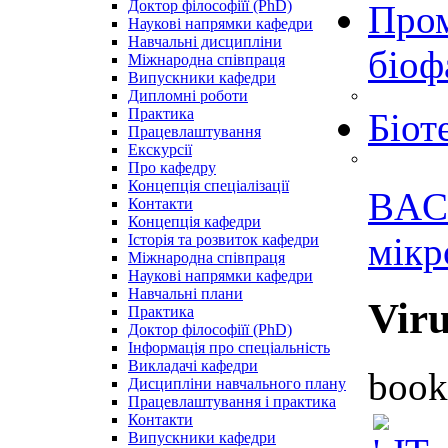
Доктор філософіїї (PhD)
Пром
Наукові напрямки кафедри
Навчальні дисципліни
біоф
Міжнародна співпраця
Випускники кафедри
Дипломні роботи
Практика
Біот
Працевлаштування
Екскурсії
Про кафедру
Концепція спеціалізації
BAC
Контакти
Концепція кафедри
мікр
Історія та розвиток кафедри
Міжнародна співпраця
Наукові напрямки кафедри
Навчальні плани
Vir
Практика
Доктор філософіїї (PhD)
Інформація про спеціальність
Викладачі кафедри
book
Дисципліни навчального плану
Працевлаштування і практика
Контакти
Випускники кафедри