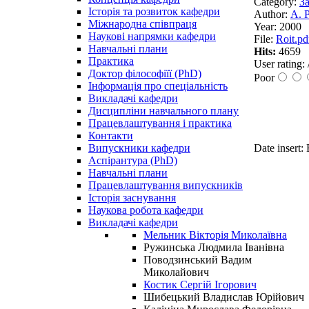
Category:
З
Історія та розвиток кафедри
Author:
А. 
Міжнародна співпраця
Year:
2000
Наукові напрямки кафедри
File:
Roit.pd
Навчальні плани
Hits:
4659
Практика
User rating:
Доктор філософіїї (PhD)
Poor
Інформація про спеціальність
Викладачі кафедри
Дисципліни навчального плану
Працевлаштування і практика
Контакти
Випускники кафедри
Date insert
Аспірантура (PhD)
Навчальні плани
Працевлаштування випускників
Історія заснування
Наукова робота кафедри
Викладачі кафедри
Мельник Вікторія Миколаївна
Ружинська Людмила Іванівна
Поводзинський Вадим
Миколайович
Костик Сергій Ігорович
Шибецький Владислав Юрійович