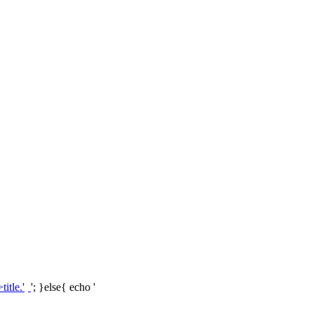
'; }else{ echo '