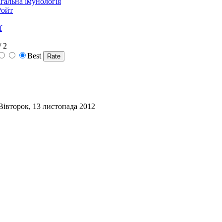
агальна імунологія
Ройт
f
/ 2
Best
: Вівторок, 13 листопада 2012