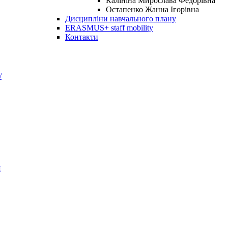
Калініна Мирослава Федорівна
Остапенко Жанна Ігорівна
Дисципліни навчального плану
ERASMUS+ staff mobility
Контакти
/
я