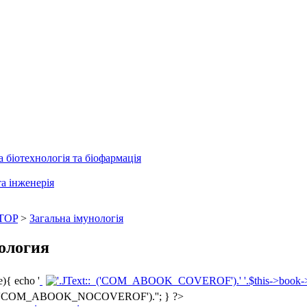
 біотехнологія та біофармація
та інженерія
TOP
>
Загальна імунологія
ология
){ echo '
'; } ?>