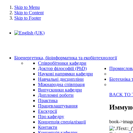
Skip to Menu
Skip to Content
Skip to Footer
Біоенергетика, біоінформатика та екобіотехнології
Співробітники кафедри
Доктор філософіїї (PhD)
Промислова
Наукові напрямки кафедри
Навчальні дисципліни
Біотехніка 
Міжнародна співпраця
Випускники кафедри
BACK TO 
Дипломні роботи
Практика
Иммун
Працевлаштування
Екскурсії
Про кафедру
book->image
Концепція спеціалізації
Контакти
Концепція кафедри