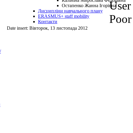
Калініна Мирослава Федорівна
User 
Остапенко Жанна Ігорівна
Дисципліни навчального плану
Poor
ERASMUS+ staff mobility
Контакти
Date insert: Вівторок, 13 листопада 2012
/
я