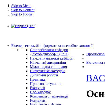
Skip to Menu
Skip to Content
Skip to Footer
Біоенергетика, біоінформатика та екобіотехнології
Співробітники кафедри
Доктор філософіїї (PhD)
Промислова
Наукові напрямки кафедри
Навчальні дисципліни
Біотехніка 
Міжнародна співпраця
Випускники кафедри
BAC
Дипломні роботи
Практика
Працевлаштування
Екскурсії
Осн
Про кафедру
Концепція спеціалізації
Контакти
Концепція кафедри