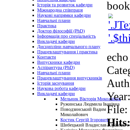
book
Історія та розвиток кафедри
Міжнародна співпраця
Наукові напрямки кафедри
Навчальні плани
Практика
Доктор філософіїї (PhD)
Інформація про спеціальність
Викладачі кафедри
Дисципліни навчального плану
Працевлаштування і практика
echo 
Контакти
Випускники кафедри
Cate
Аспірантура (PhD)
Навчальні плани
Працевлаштування випускників
Auth
Історія заснування
Наукова робота кафедри
Year
Викладачі кафедри
Мельник Вікторія Миколаївна
Ружинська Людмила Іванівна
File
Поводзинський Вадим
Миколайович
Hits
Костик Сергій Ігорович
Шибецький Владислав Юрійович