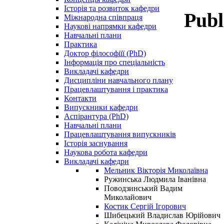
Історія та розвиток кафедри
Publ
Міжнародна співпраця
Наукові напрямки кафедри
Навчальні плани
Практика
Доктор філософіїї (PhD)
Інформація про спеціальність
Викладачі кафедри
Дисципліни навчального плану
Працевлаштування і практика
Контакти
Випускники кафедри
Аспірантура (PhD)
Навчальні плани
Працевлаштування випускників
Історія заснування
Наукова робота кафедри
Викладачі кафедри
Мельник Вікторія Миколаївна
Ружинська Людмила Іванівна
Поводзинський Вадим
Миколайович
Костик Сергій Ігорович
Шибецький Владислав Юрійович