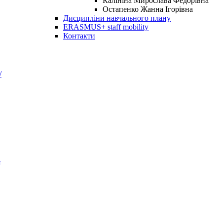
Калініна Мирослава Федорівна
Остапенко Жанна Ігорівна
Дисципліни навчального плану
ERASMUS+ staff mobility
Контакти
/
я