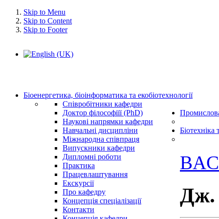
Skip to Menu
Skip to Content
Skip to Footer
Біоенергетика, біоінформатика та екобіотехнології
Співробітники кафедри
Доктор філософіїї (PhD)
Промислова
Наукові напрямки кафедри
Навчальні дисципліни
Біотехніка 
Міжнародна співпраця
Випускники кафедри
BAC
Дипломні роботи
Практика
Працевлаштування
Екскурсії
Дж.
Про кафедру
Концепція спеціалізації
Контакти
Концепція кафедри