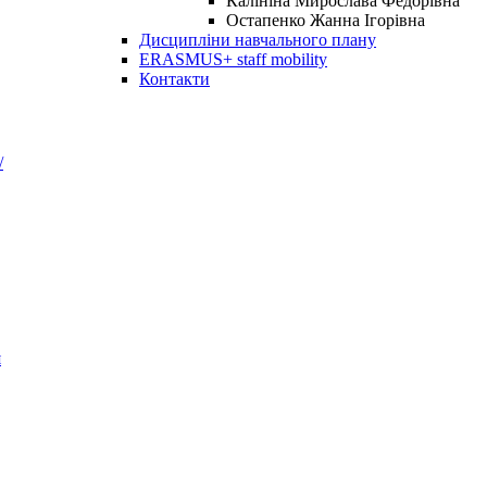
Калініна Мирослава Федорівна
Остапенко Жанна Ігорівна
Дисципліни навчального плану
ERASMUS+ staff mobility
Контакти
/
я