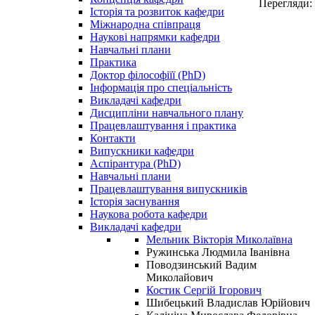
Перегляди:
Історія та розвиток кафедри
Міжнародна співпраця
Наукові напрямки кафедри
Навчальні плани
Практика
Доктор філософіїї (PhD)
Інформація про спеціальність
Викладачі кафедри
Дисципліни навчального плану
Працевлаштування і практика
Контакти
Випускники кафедри
Аспірантура (PhD)
Навчальні плани
Працевлаштування випускників
Історія заснування
Наукова робота кафедри
Викладачі кафедри
Мельник Вікторія Миколаївна
Ружинська Людмила Іванівна
Поводзинський Вадим
Миколайович
Костик Сергій Ігорович
Шибецький Владислав Юрійович