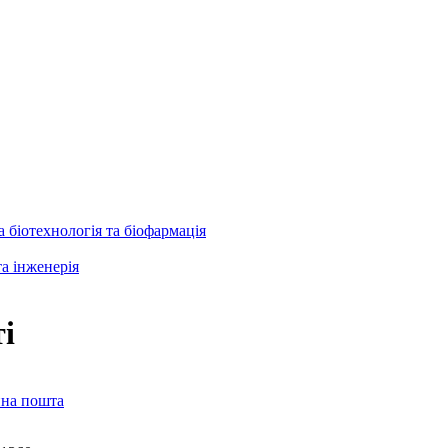
 біотехнологія та біофармація
та інженерія
і