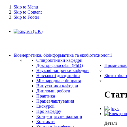
Skip to Menu
Skip to Content
Skip to Footer
Біоенергетика, біоінформатика та екобіотехнології
Співробітники кафедри
Доктор філософіїї (PhD)
Промислова
Наукові напрямки кафедри
Навчальні дисципліни
Біотехніка 
Міжнародна співпраця
Випускники кафедри
Дипломні роботи
Статт
Практика
Працевлаштування
Екскурсії
Про кафедру
Концепція спеціалізації
Контакти
Деталі
Концепція кафедри