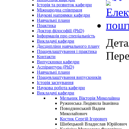
Історія та розвиток кафедри
Міжнародна співпраця
Наукові напрямки кафедри
Навчальні плани
Практика
Доктор філософіїї (PhD)
Інформація про спеціальність
Дета
Викладачі кафедри
Дисципліни навчального плану
Працевлаштування і практика
Пере
Контакти
Випускники кафедри
Аспірантура (PhD)
Навчальні плани
Працевлаштування випускників
Історія заснування
Наукова робота кафедри
Викладачі кафедри
Мельник Вікторія Миколаївна
Ружинська Людмила Іванівна
Поводзинський Вадим
Миколайович
Костик Сергій Ігорович
Шибецький Владислав Юрійович