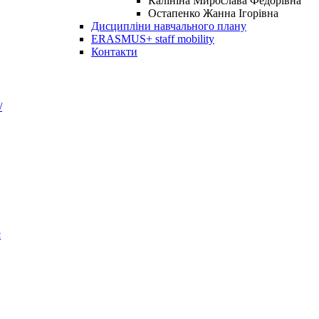
Калініна Мирослава Федорівна
Остапенко Жанна Ігорівна
Дисципліни навчального плану
ERASMUS+ staff mobility
Контакти
/
я