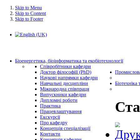
Skip to Menu
Skip to Content
Skip to Footer
Біоенергетика, біоінформатика та екобіотехнології
Співробітники кафедри
Доктор філософіїї (PhD)
Промислова
Наукові напрямки кафедри
Навчальні дисципліни
Біотехніка 
Міжнародна співпраця
Випускники кафедри
Дипломні роботи
Ста
Практика
Працевлаштування
Екскурсії
Про кафедру
Концепція спеціалізації
Контакти
Концепція кафедри