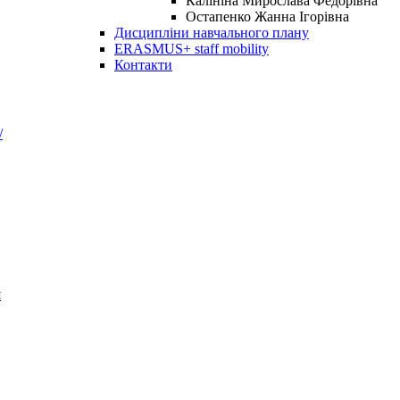
Калініна Мирослава Федорівна
Остапенко Жанна Ігорівна
Дисципліни навчального плану
ERASMUS+ staff mobility
Контакти
/
я