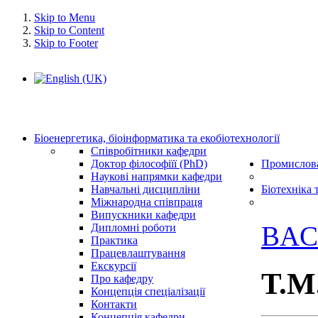
Skip to Menu
Skip to Content
Skip to Footer
Біоенергетика, біоінформатика та екобіотехнології
Співробітники кафедри
Доктор філософіїї (PhD)
Промислова
Наукові напрямки кафедри
Навчальні дисципліни
Біотехніка 
Міжнародна співпраця
Випускники кафедри
BAC
Дипломні роботи
Практика
Працевлаштування
Екскурсії
Т.М
Про кафедру
Концепція спеціалізації
Контакти
Концепція кафедри