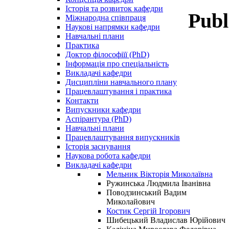
Історія та розвиток кафедри
Publ
Міжнародна співпраця
Наукові напрямки кафедри
Навчальні плани
Практика
Доктор філософіїї (PhD)
Інформація про спеціальність
Викладачі кафедри
Дисципліни навчального плану
Працевлаштування і практика
Контакти
Випускники кафедри
Аспірантура (PhD)
Навчальні плани
Працевлаштування випускників
Історія заснування
Наукова робота кафедри
Викладачі кафедри
Мельник Вікторія Миколаївна
Ружинська Людмила Іванівна
Поводзинський Вадим
Миколайович
Костик Сергій Ігорович
Шибецький Владислав Юрійович