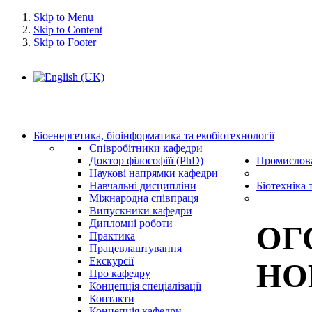
Skip to Menu
Skip to Content
Skip to Footer
Біоенергетика, біоінформатика та екобіотехнології
Співробітники кафедри
Доктор філософіїї (PhD)
Промислова
Наукові напрямки кафедри
Навчальні дисципліни
Біотехніка 
Міжнародна співпраця
Випускники кафедри
Дипломні роботи
ОГ
Практика
Працевлаштування
Екскурсії
НО
Про кафедру
Концепція спеціалізації
Контакти
Концепція кафедри