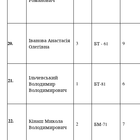
Романович
Іванова Анастасія
20.
3
9
БТ - 61
Олегівна
Ільчевський
21.
1
6
Володимир
БТ-81
Володимирович
22.
Кінаш Микола
2
7
БМ-71
Володимирович