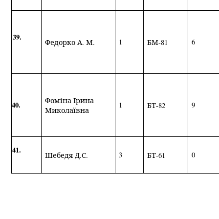
39.
1
6
Федорко А. М.
БМ-81
Фоміна Ірина
40.
1
9
БТ-82
Миколаївна
41.
3
0
Шебедя Д.С.
БТ-61