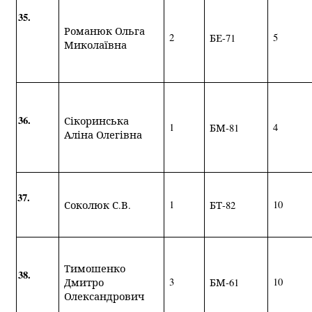
35.
Романюк Ольга
2
5
БЕ-71
Миколаївна
36.
Сікоринська
1
4
БМ-81
Аліна Олегівна
37.
1
10
Соколюк С.В.
БТ-82
Тимошенко
38.
3
10
Дмитро
БМ-61
Олександрович