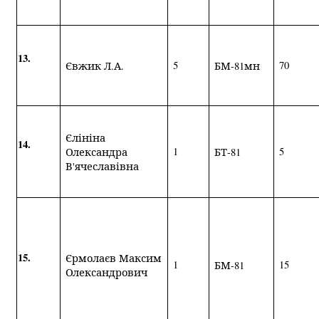
13.
5
70
Євжик Л.А.
БМ-81мн
Єлініна
14.
1
5
Олександра
БТ-81
В'ячеславівна
15.
Єрмолаєв Максим
1
15
БМ-81
Олександрович