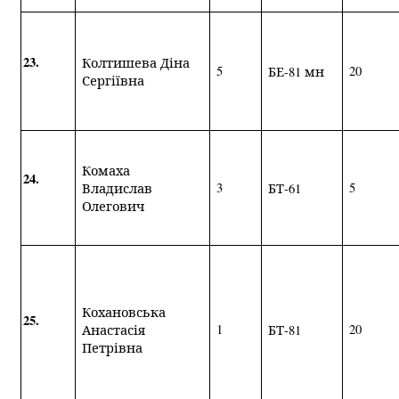
23.
Колтишева Діна
5
20
БЕ-81 мн
Сергіївна
Комаха
24.
3
5
Владислав
БТ-61
Олегович
Кохановська
25.
1
20
Анастасія
БТ-81
Петрівна