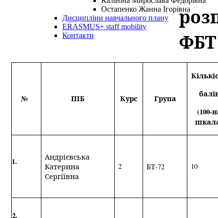
Калініна Мирослава Федорівна
роз
Остапенко Жанна Ігорівна
Дисципліни навчального плану
ERASMUS+ staff mobility
ФБТ 
Контакти
Кількі
балі
№
ПІБ
Курс
Група
(100-н
шкал
Андрієвська
1.
2
10
Катерина
БТ-72
Сергіївна
2.