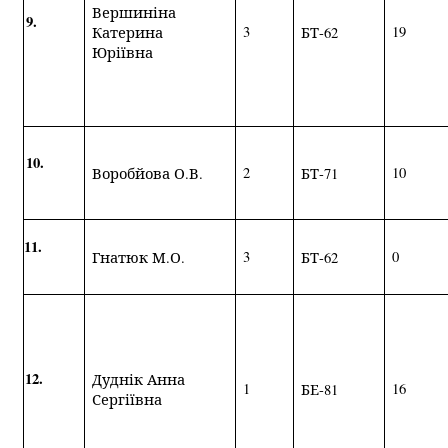
Вершиніна
9.
3
1
9
Катерина
БТ-62
Юріївна
10.
2
10
Воробйова О.В.
БТ-71
11.
3
0
Гнатюк М.О.
БТ-62
12.
Дуднік Анна
1
1
6
БЕ-81
Сергіївна