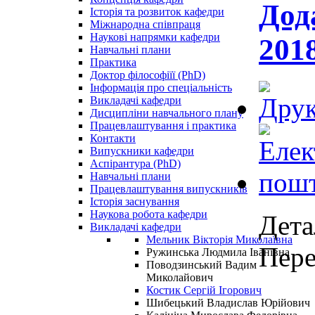
Дод
Історія та розвиток кафедри
Міжнародна співпраця
Наукові напрямки кафедри
2018
Навчальні плани
Практика
Доктор філософіїї (PhD)
Інформація про спеціальність
Викладачі кафедри
Дисципліни навчального плану
Працевлаштування і практика
Контакти
Випускники кафедри
Аспірантура (PhD)
Навчальні плани
Працевлаштування випускників
Історія заснування
Наукова робота кафедри
Дета
Викладачі кафедри
Мельник Вікторія Миколаївна
Пере
Ружинська Людмила Іванівна
Поводзинський Вадим
Миколайович
Костик Сергій Ігорович
Шибецький Владислав Юрійович