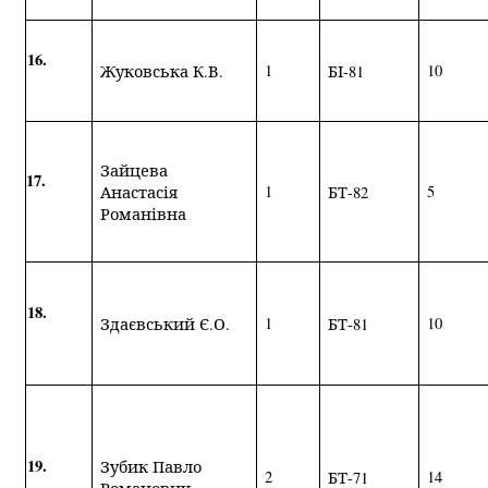
16.
1
10
Жуковська К.В.
БІ-81
Зайцева
17.
1
5
Анастасія
БТ-82
Романівна
18.
1
10
Здаєвський Є.О.
БТ-81
19.
Зубик Павло
2
1
4
БТ-71