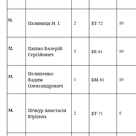
31.
2
10
Паляниця Н. І.
БТ-72
32.
Пашко Валерій
3
10
БЕ-61
Сергійович
Пелипенко
33.
1
10
Вадим
БМ-81
Олександрович
34.
Пічкур Анастасія
2
5
БТ-71
Юріівна