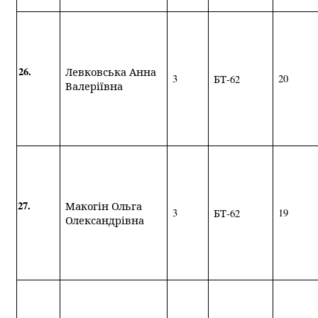
26.
Левковська Анна
3
20
БТ-62
Валеріївна
27.
Макогін Ольга
3
1
9
БТ-62
Олександрівна