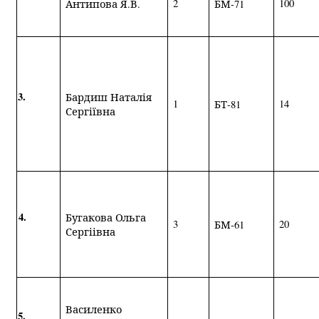
2
100
Антипова Я.В.
БМ-71
3.
Бардиш Наталія
1
14
БТ-81
Сергіївна
4.
Бугакова Ольга
3
20
БМ-61
Сергіівна
Василенко
5.