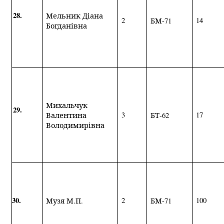
28.
Мельник Діана
2
1
4
БМ-71
Богданівна
Михальчук
29.
3
1
7
Валентина
БТ-62
Володимирівна
30.
2
100
Музя М.П.
БМ-71