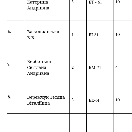
3
10
Катерина
БТ - 61
Андріївна
6.
Васильківська
1
10
БІ-81
В.В.
Вербицька
7.
2
4
Світлана
БМ-71
Андріївна
8.
Веремчук Тетяна
3
10
БЕ-61
Віталіївна