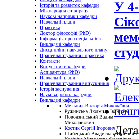
У 4-
Історія та розвиток кафедри
Міжнародна співпраця
Наукові напрямки кафедри
Сік
Навчальні плани
Практика
мем
Доктор філософіїї (PhD)
Інформація про спеціальність
Викладачі кафедри
сту
Дисципліни навчального плану
Працевлаштування і практика
Контакти
Випускники кафедри
Аспірантура (PhD)
Навчальні плани
Працевлаштування випускників
Історія заснування
Наукова робота кафедри
Викладачі кафедри
Мельник Вікторія Миколаївна
Ружинська Людмила Іванівна
Поводзинський Вадим
Миколайович
Дета
Костик Сергій Ігорович
Шибецький Владислав Юрійович