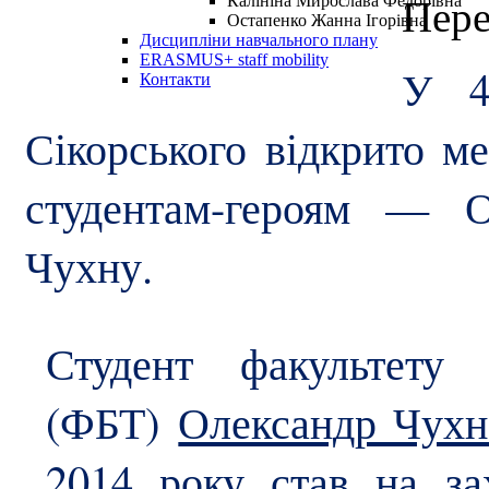
Калініна Мирослава Федорівна
Пере
Остапенко Жанна Ігорівна
Дисципліни навчального плану
ERASMUS+ staff mobility
У 4
Контакти
Сікорського відкрито 
студентам-героям — 
Чухну.
Студент факультету б
(ФБТ)
Олександр Чухн
2014 року став на за