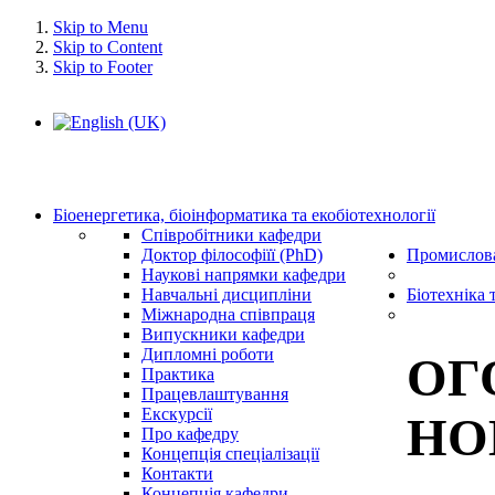
Skip to Menu
Skip to Content
Skip to Footer
Біоенергетика, біоінформатика та екобіотехнології
Співробітники кафедри
Доктор філософіїї (PhD)
Промислова
Наукові напрямки кафедри
Навчальні дисципліни
Біотехніка 
Міжнародна співпраця
Випускники кафедри
Дипломні роботи
ОГ
Практика
Працевлаштування
Екскурсії
НО
Про кафедру
Концепція спеціалізації
Контакти
Концепція кафедри