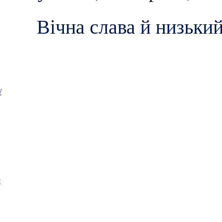
Вічна слава й низький
/
я