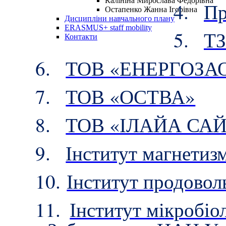
Калініна Мирослава Федорівна
4.
П
Остапенко Жанна Ігорівна
Дисципліни навчального плану
ERASMUS+ staff mobility
5.
Т
Контакти
6.
ТОВ «ЕНЕРГОЗ
7.
ТОВ «ОСТВА»
8.
ТОВ «ІЛАЙА СА
9.
Інститут магнети
10.
Інститут продово
11.
Інститут мікробіол