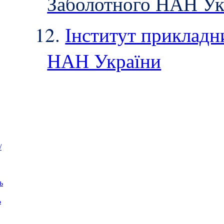
Заболотного НАН Ук
12.
Інститут прикладн
НАН України
/
ь
ь