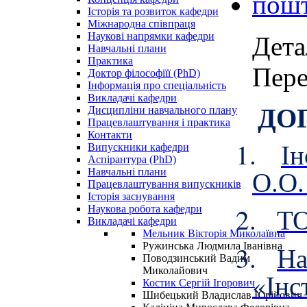
Історія та розвиток кафедри
Міжнародна співпраця
Наукові напрямки кафедри
Дета
Навчальні плани
Практика
Пере
Доктор філософіїї (PhD)
Інформація про спеціальність
Викладачі кафедри
ДО
Дисципліни навчального плану
Працевлаштування і практика
Контакти
1.
Ін
Випускники кафедри
Аспірантура (PhD)
О.О.
Навчальні плани
Працевлаштування випускників
Історія заснування
2.
Т
Наукова робота кафедри
Викладачі кафедри
Мельник Вікторія Миколаївна
Ружинська Людмила Іванівна
3.
На
Поводзинський Вадим
Миколайович
«Інс
Костик Сергій Ігорович
Шибецький Владислав Юрійович