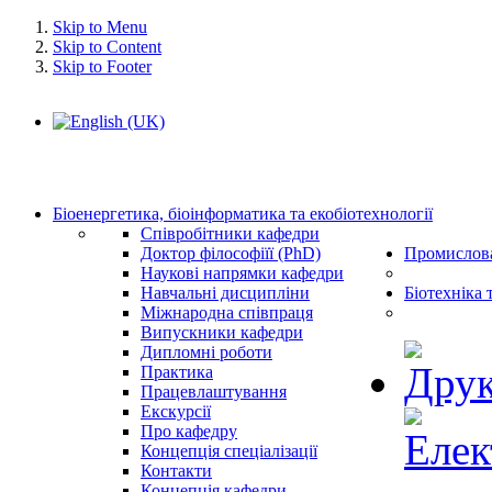
Skip to Menu
Skip to Content
Skip to Footer
Біоенергетика, біоінформатика та екобіотехнології
Співробітники кафедри
Доктор філософіїї (PhD)
Промислова
Наукові напрямки кафедри
Навчальні дисципліни
Біотехніка 
Міжнародна співпраця
Випускники кафедри
Дипломні роботи
Практика
Працевлаштування
Екскурсії
Про кафедру
Концепція спеціалізації
Контакти
Концепція кафедри