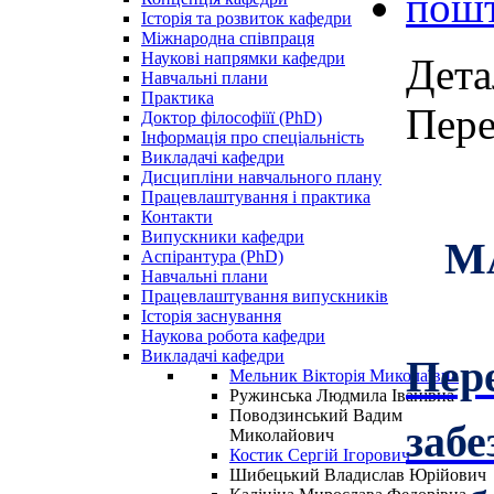
Історія та розвиток кафедри
Міжнародна співпраця
Наукові напрямки кафедри
Дета
Навчальні плани
Практика
Пере
Доктор філософіїї (PhD)
Інформація про спеціальність
Викладачі кафедри
Дисципліни навчального плану
Працевлаштування і практика
Контакти
М
Випускники кафедри
Аспірантура (PhD)
Навчальні плани
Працевлаштування випускників
Історія заснування
Наукова робота кафедри
Пере
Викладачі кафедри
Мельник Вікторія Миколаївна
Ружинська Людмила Іванівна
Поводзинський Вадим
забе
Миколайович
Костик Сергій Ігорович
Шибецький Владислав Юрійович