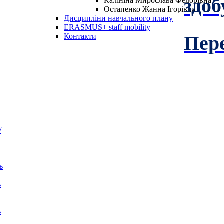
здоб
Калініна Мирослава Федорівна
Остапенко Жанна Ігорівна
Дисципліни навчального плану
ERASMUS+ staff mobility
Пере
Контакти
/
ь
ь
ь