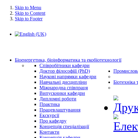
Skip to Menu
Skip to Content
Skip to Footer
Біоенергетика, біоінформатика та екобіотехнології
Співробітники кафедри
Доктор філософіїї (PhD)
Промислова
Наукові напрямки кафедри
Навчальні дисципліни
Біотехніка 
Міжнародна співпраця
Випускники кафедри
Дипломні роботи
Практика
Працевлаштування
Екскурсії
Про кафедру
Концепція спеціалізації
Контакти
Концепція кафедри